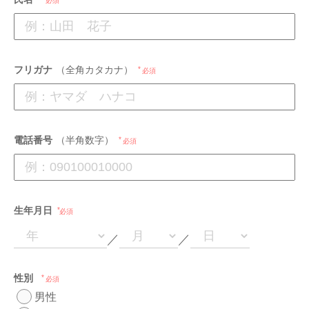
必須
フリガナ
（全角カタカナ）
必須
電話番号
（半角数字）
必須
生年月日
必須
／
／
性別
必須
男性