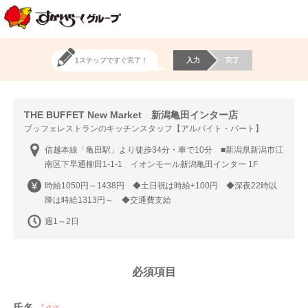
1ステップですぐ完了！
入力
完了
THE BUFFET New Market 新潟亀田インター店
ブッフェレストランのキッチンスタッフ【アルバイト・パート】
信越本線「亀田駅」より徒歩34分・車で10分 ■新潟県新潟市江
南区下早通柳田1-1-1 イオンモール新潟亀田インター 1F
時給1050円～1438円 ◆土日祝は時給+100円 ◆深夜22時以
降は時給1313円～ ◆交通費支給
週1～2日
必須項目
氏名