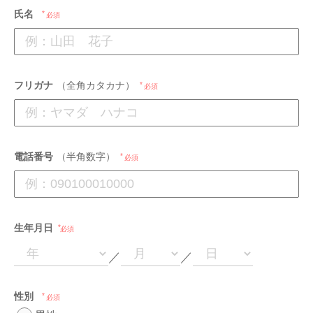
氏名
必須
フリガナ
（全角カタカナ）
必須
電話番号
（半角数字）
必須
生年月日
必須
／
／
性別
必須