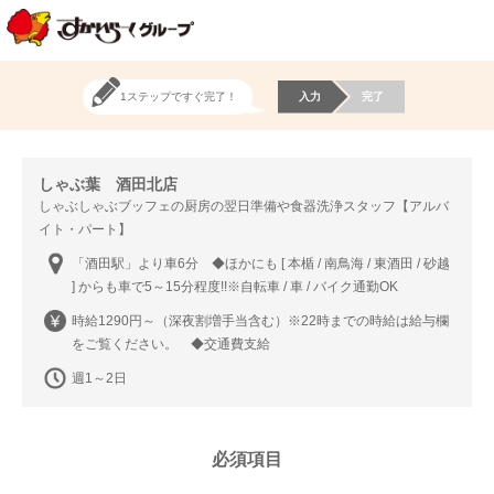
1ステップですぐ完了！
入力
完了
しゃぶ葉 酒田北店
しゃぶしゃぶブッフェの厨房の翌日準備や食器洗浄スタッフ【アルバ
イト・パート】
「酒田駅」より車6分 ◆ほかにも [ 本楯 / 南鳥海 / 東酒田 / 砂越
] からも車で5～15分程度!!※自転車 / 車 / バイク通勤OK
時給1290円～（深夜割増手当含む）※22時までの時給は給与欄
をご覧ください。 ◆交通費支給
週1～2日
必須項目