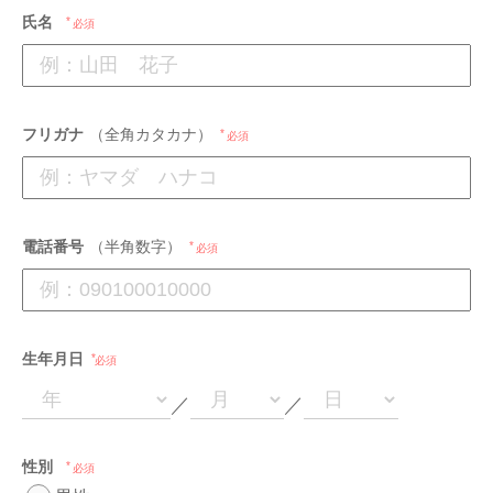
氏名
必須
フリガナ
（全角カタカナ）
必須
電話番号
（半角数字）
必須
生年月日
必須
／
／
性別
必須