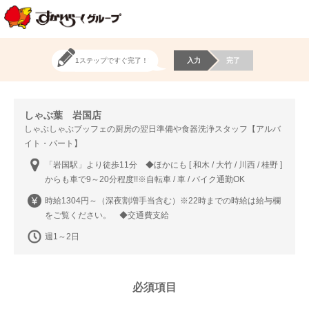
1ステップですぐ完了！
入力
完了
しゃぶ葉 岩国店
しゃぶしゃぶブッフェの厨房の翌日準備や食器洗浄スタッフ【アルバ
イト・パート】
「岩国駅」より徒歩11分 ◆ほかにも [ 和木 / 大竹 / 川西 / 桂野 ]
からも車で9～20分程度!!※自転車 / 車 / バイク通勤OK
時給1304円～（深夜割増手当含む）※22時までの時給は給与欄
をご覧ください。 ◆交通費支給
週1～2日
必須項目