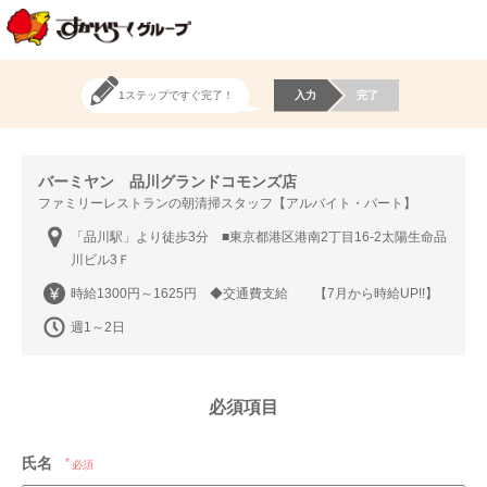
1ステップですぐ完了！
入力
完了
バーミヤン 品川グランドコモンズ店
ファミリーレストランの朝清掃スタッフ【アルバイト・パート】
「品川駅」より徒歩3分 ■東京都港区港南2丁目16-2太陽生命品
川ビル3Ｆ
時給1300円～1625円 ◆交通費支給 【7月から時給UP!!】
週1～2日
必須項目
氏名
必須