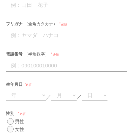
フリガナ
（全角カタカナ）
必須
電話番号
（半角数字）
必須
生年月日
必須
／
／
性別
必須
男性
女性