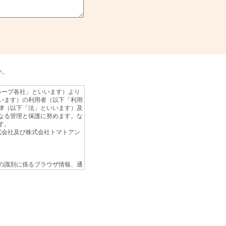
い。
ループ各社」といいます）より
います）の利用者（以下「利用
律（以下「法」といいます）及
なる管理と保護に努めます。な
す。
式会社及び株式会社トマトアン
の識別に係るブラウザ情報、通
して生成または蓄積された情報
報」）にとどまります。