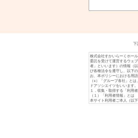
下
株式会社すかいらーくホール
委託を受けて運営するウェブ
者」といいます）の情報（以
び各種法令を遵守し、以下の
お、本ポリシーにおける用語
（※）「グループ各社」とは
ドアソシエイツをいいます。
１．収集・取得する「利用者
（１）「利用者情報」とは
本サイト利用者ご本人（以下
信サービス上の行動履歴、そ
をいいます。なお、「利用者
・端末情報（端末ID等利
・ログ情報（サイトへの
・IPアドレス情報
・本サイト内の閲覧履歴
・クッキー（Cookie）