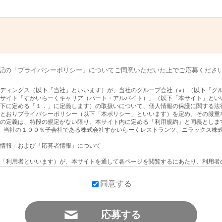
記の「プライバシーポリシー」についてご同意いただいた上でご応募くださ
ディングス（以下「当社」といいます）が、当社のグループ会社（※）（以下「グ
サイト「すかいらーくキャリア（パート・アルバイト）」（以下「本サイト」とい
下に定める「１．」に定義します）の取扱いについて、個人情報の保護に関する法
とおりプライバシーポリシー（以下「本ポリシー」といいます）を定め、その厳重
の定義は、特段の規定がない限り、本サイト内に定める「利用規約」と同義としま
、当社の１００％子会社である株式会社すかいらーくレストランツ、ニラックス株
情報」および「応募者情報」について
「利用者といいます）が、本サイトを通して各ページを閲覧するにあたり、利用者
の他利用者のPC・タブレット等の端末において利用者または利用者の端末に関連
情報」はこれのみでは個人を識別することができない情報（法にいう「個人関連情
同意する
用者属性情報）
アクセスおよびタグ情報）
情報
情報