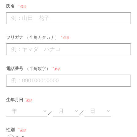
氏名
必須
フリガナ
（全角カタカナ）
必須
電話番号
（半角数字）
必須
生年月日
必須
／
／
性別
必須