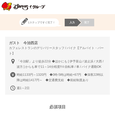
1ステップですぐ完了！
入力
完了
ガスト 今治西店
カフェレストランのデリバリースタッフ / バイク【アルバイト・パー
ト】
「今治駅」より徒歩22分 ◆ほかにも [ 伊予富山 / 波止浜 / 大西 /
波方 ] からも車で11～14分程度!!※自転車 / 車 / バイク通勤OK
時給1133円～1320円 ◆0時-5時は時給+67円 ◆深夜22時以
降は時給1417円～ ◆交通費支給 ◆前給制度あり
週1～2日
必須項目