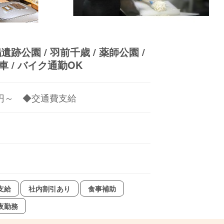
公園 / 羽前千歳 / 薬師公園 /
 車 / バイク通勤OK
90円～ ◆交通費支給
支給
社内割引あり
食事補助
夜勤務