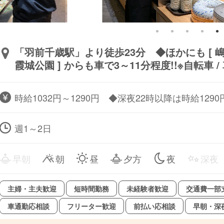
「羽前千歳駅」より徒歩23分 ◆ほかにも [ 嶋遺跡
霞城公園 ] からも車で3～11分程度!!※自転車 /
時給1032円～1290円 ◆深夜22時以降は時給12
週1～2日
早朝
朝
昼
夕方
夜
深夜
主婦・主夫歓迎
短時間勤務
未経験者歓迎
交通費一部
車通勤応相談
フリーター歓迎
前払い応相談
早朝・深