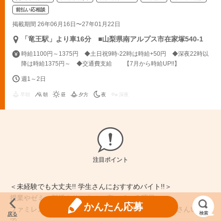
前払い応相談
掲載期間 26年06月16日〜27年01月22日
「竜王駅」より車16分 ■山梨県南アルプス市在家塚540-1
時給1100円～1375円 ◆土日祝9時-22時は時給+50円 ◆深夜22時以
降は時給1375円～ ◆交通費支給 【7月から時給UP!!】
週1～2日
早朝
朝
昼
夕方
夜
深夜
注目ポイント
＜未経験でも大丈夫!! 学生さんにおすすめバイト!!＞
授業やゼミ、部活やサークルの空いている曜日に
かんたん応募
ファミレスで働きませんか!? 同年代のスタッフもたくさんいるの
検索
戻る
で