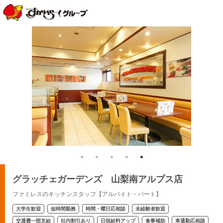
グラッチェガーデンズ 山梨南アルプス店
ファミレスのキッチンスタッフ【アルバイト・パート】
大学生歓迎
短時間勤務
時間・曜日応相談
未経験者歓迎
交通費一部支給
社内割引あり
日祝給料アップ
食事補助
車通勤応相談