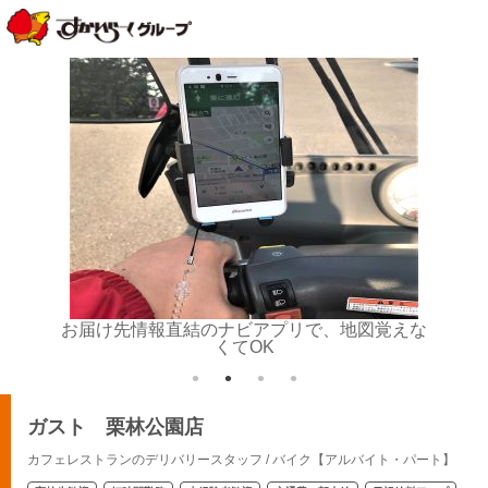
お届け先情報直結のナビアプリで、地図覚えな
配達ノ
くてOK
ガスト 栗林公園店
カフェレストランのデリバリースタッフ / バイク【アルバイト・パート】