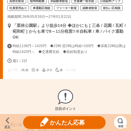
高校生歓迎
短時間勤務
未経験者歓迎
交通費一部支給
日祝給料アップ
社員登用あり
車通勤応相談
フリーター歓迎
経験者歓迎
前払い応相談
掲載期間 26年05月26日〜27年01月22日
「栗林公園駅」より徒歩14分 ◆ほかにも [ 三条 / 花園 / 瓦町 /
昭和町 ] からも車で8～11分程度!!※自転車 / 車 / バイク通勤
OK
時給1136円～1420円 ◆22時-翌2時は時給+100円 ◆深夜22時以降は
時給1420円～ ◆交通費支給 ◆前給制度あり
週1～2日
早朝
朝
昼
夕方
夜
深夜
注目ポイント
かんたん応募
＼外に出て働く爽快感！／
検索
戻る