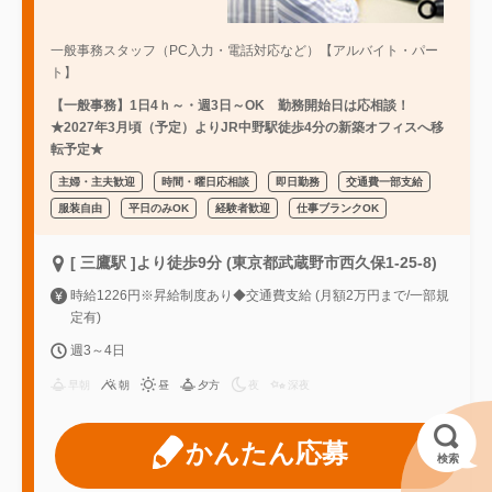
一般事務スタッフ（PC入力・電話対応など）【アルバイト・パー
ト】
【一般事務】1日4ｈ～・週3日～OK 勤務開始日は応相談！
★2027年3月頃（予定）よりJR中野駅徒歩4分の新築オフィスへ移
転予定★
主婦・主夫歓迎
時間・曜日応相談
即日勤務
交通費一部支給
服装自由
平日のみOK
経験者歓迎
仕事ブランクOK
[ 三鷹駅 ]より徒歩9分 (東京都武蔵野市西久保1-25-8)
時給1226円※昇給制度あり◆交通費支給 (月額2万円まで/一部規
定有)
週3～4日
早朝
朝
昼
夕方
夜
深夜
かんたん応募
検索