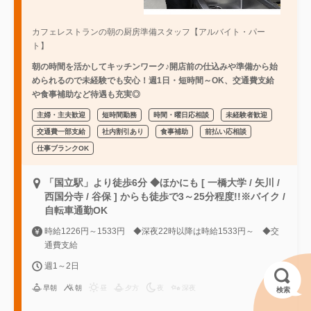
カフェレストランの朝の厨房準備スタッフ【アルバイト・パー
ト】
朝の時間を活かしてキッチンワーク♪開店前の仕込みや準備から始
められるので未経験でも安心！週1日・短時間～OK、交通費支給
や食事補助など待遇も充実◎
主婦・主夫歓迎
短時間勤務
時間・曜日応相談
未経験者歓迎
交通費一部支給
社内割引あり
食事補助
前払い応相談
仕事ブランクOK
「国立駅」より徒歩6分 ◆ほかにも [ 一橋大学 / 矢川 /
西国分寺 / 谷保 ] からも徒歩で3～25分程度!!※バイク /
自転車通勤OK
時給1226円～1533円 ◆深夜22時以降は時給1533円～ ◆交
通費支給
週1～2日
早朝
朝
昼
夕方
夜
深夜
検索