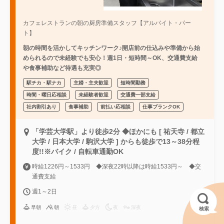
カフェレストランの朝の厨房準備スタッフ【アルバイト・パー
ト】
朝の時間を活かしてキッチンワーク♪開店前の仕込みや準備から始
められるので未経験でも安心！週1日・短時間～OK、交通費支給
や食事補助など待遇も充実◎
駅チカ・駅ナカ
主婦・主夫歓迎
短時間勤務
時間・曜日応相談
未経験者歓迎
交通費一部支給
社内割引あり
食事補助
前払い応相談
仕事ブランクOK
「学芸大学駅」より徒歩2分 ◆ほかにも [ 祐天寺 / 都立
大学 / 日本大学 / 駒沢大学 ] からも徒歩で13～38分程
度!!※バイク / 自転車通勤OK
時給1226円～1533円 ◆深夜22時以降は時給1533円～ ◆交
通費支給
週1～2日
早朝
朝
昼
夕方
夜
深夜
検索