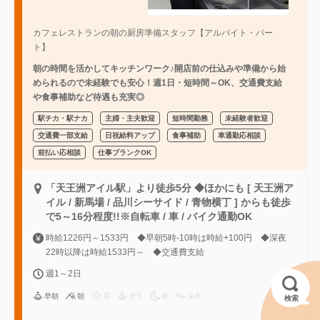
カフェレストランの朝の厨房準備スタッフ【アルバイト・パー
ト】
朝の時間を活かしてキッチンワーク♪開店前の仕込みや準備から始
められるので未経験でも安心！週1日・短時間～OK、交通費支給
や食事補助など待遇も充実◎
駅チカ・駅ナカ
主婦・主夫歓迎
短時間勤務
未経験者歓迎
交通費一部支給
日祝給料アップ
食事補助
車通勤応相談
前払い応相談
仕事ブランクOK
「天王洲アイル駅」より徒歩5分 ◆ほかにも [ 天王洲ア
イル / 新馬場 / 品川シーサイド / 青物横丁 ] からも徒歩
で5～16分程度!!※自転車 / 車 / バイク通勤OK
時給1226円～1533円 ◆早朝5時-10時は時給+100円 ◆深夜
22時以降は時給1533円～ ◆交通費支給
週1～2日
早朝
朝
昼
夕方
夜
深夜
検索