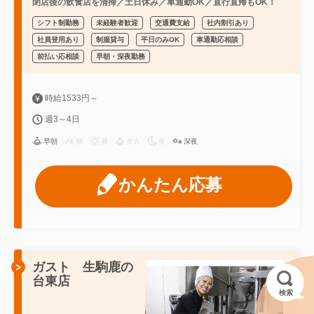
閉店後の飲食店を清掃／土日休み／車通勤OK／直行直帰もOK！
シフト制勤務
未経験者歓迎
交通費支給
社内割引あり
社員登用あり
制服貸与
平日のみOK
車通勤応相談
前払い応相談
早朝・深夜勤務
時給1533円～
週3～4日
早朝
朝
昼
夕方
夜
深夜
かんたん応募
ガスト 生駒鹿の
台東店
検索