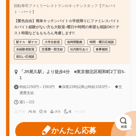
回転寿司ファミリーレストランのキッチンスタッフ【アルバイ
ト・パート】
【髪色自由】簡単キッチンバイト☆学校帰りにファミレスバイト
☆バイト経験がない方も大歓迎♪曜日や時間の希望も相談OK!! テ
スト時期などももちろん考慮します!!
駅チカ・駅ナカ
大学生歓迎
短時間勤務
時間・曜日応相談
未経験者歓迎
交通費一部支給
社内割引あり
食事補助
前払い応相談
「JR尾久駅」より徒歩4分 ■東京都北区昭和町2丁目5-
1
時給1250円～1563円 ◆深夜22時以降は時給1563円～ ◆交
通費支給
週1～2日
早朝
朝
昼
夕方
夜
深夜
検索
かんたん応募