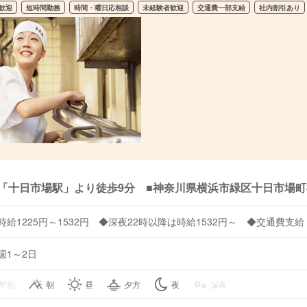
歓迎
短時間勤務
時間・曜日応相談
未経験者歓迎
交通費一部支給
社内割引あり
「十日市場駅」より徒歩9分 ■神奈川県横浜市緑区十日市場町86
時給1225円～1532円 ◆深夜22時以降は時給1532円～ ◆交通費支給
週1～2日
早朝
朝
昼
夕方
夜
深夜