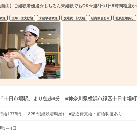
色自由】ご経験者優遇☆もちろん未経験でもOK☆週3日/1日5時間程度か
歓迎
主婦・主夫歓迎
未経験者歓迎
交通費一部支給
社内割引あり
社員登用あり
「十日市場駅」より徒歩9分 ■神奈川県横浜市緑区十日市場町86
時給1375円～1825円(経験者時給) ■交通費支給・前給制度あり
週3～4日