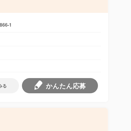
6-1
かんたん応募
みる