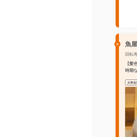
魚
回転
【髪
時期な
大学生