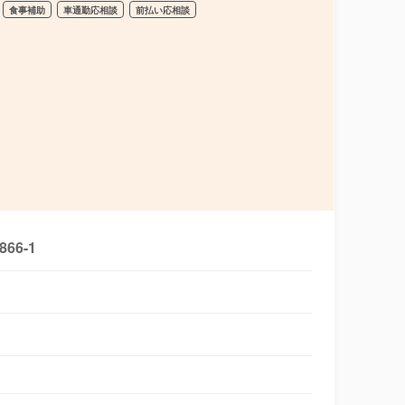
食事補助
車通勤応相談
前払い応相談
6-1