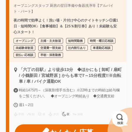
オープニングスタッフ 厨房の翌日準備や食器洗浄等【アルバイ
ト・パート】
夜の時間で効率よく！洗い場・片付け中心のナイトキッチン◎週1
日・短時間OK♪【食事補助】＆【25％割引券】あり！未経験も安
心スタート！
オープニング
主婦・主夫歓迎
短時間勤務
時間・曜日応相談
未経験者歓迎
交通費一部支給
社内割引あり
車通勤応相談
前払い応相談
早朝・深夜勤務
「六丁の目駅」より徒歩13分 ◆ほかにも [ 卸町 / 扇町
/ 小鶴新田 / 宮城野原 ] からも車で7～15分程度!!※自転
車 / 車 / バイク通勤OK
時給1475円～（深夜割増手当含む）※22時までの時給は給与欄
をご覧ください。 ◆オープニング時給あり ◆交通費支給
週1～2日
早朝
朝
昼
夕方
夜
深夜
検索