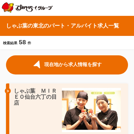
しゃぶ葉の東北のパート・アルバイト求人一覧
58
検索結果
件
現在地から求人情報を探す
しゃぶ葉 ＭＩＲ
ＥＯ仙台六丁の目
店