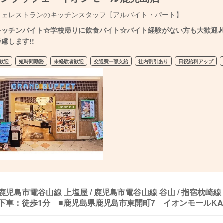
フェレストランのキッチンスタッフ【アルバイト・パート】
キッチンバイト☆学校帰りに飲食バイト☆バイト経験がない方も大歓迎♪曜
慮します!!
歓迎
短時間勤務
未経験者歓迎
交通費一部支給
社内割引あり
日祝給料アップ
鹿児島市電谷山線 上塩屋 / 鹿児島市電谷山線 谷山 / 指宿枕
下車：徒歩1分 ■鹿児島県鹿児島市東開町7 イオンモールKAGOS