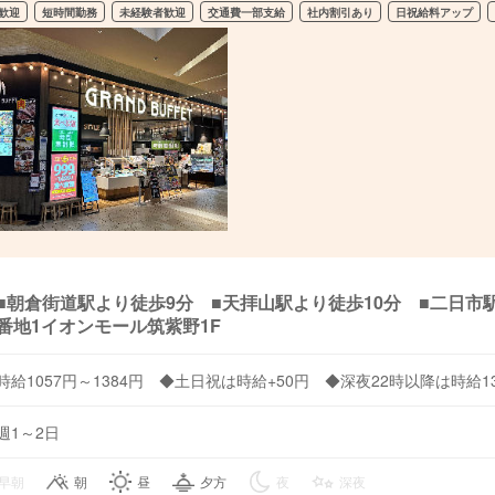
歓迎
短時間勤務
未経験者歓迎
交通費一部支給
社内割引あり
日祝給料アップ
■朝倉街道駅より徒歩9分 ■天拝山駅より徒歩10分 ■二日市
番地1イオンモール筑紫野1F
時給1057円～1384円 ◆土日祝は時給+50円 ◆深夜22時以降は時給
週1～2日
早朝
朝
昼
夕方
夜
深夜