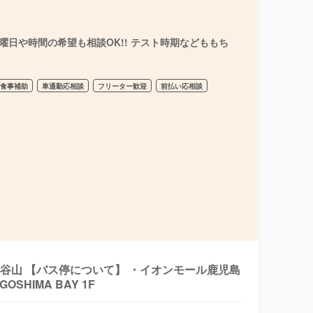
日や時間の希望も相談OK!! テスト時期などももち
食事補助
車通勤応相談
フリーター歓迎
前払い応相談
崎線 谷山 【バス停について】 ・イオンモール鹿児島
HIMA BAY 1F