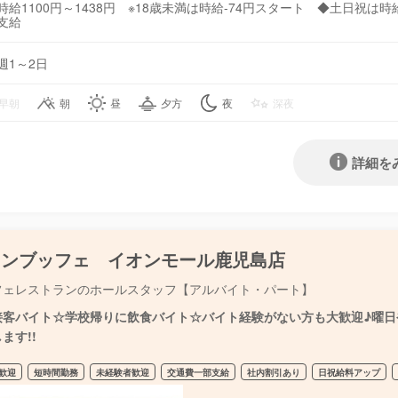
時給1100円～1438円 ※18歳未満は時給-74円スタート ◆土日祝は時
支給
週1～2日
早朝
朝
昼
夕方
夜
深夜
詳細を
ランブッフェ イオンモール鹿児島店
フェレストランのホールスタッフ【アルバイト・パート】
接客バイト☆学校帰りに飲食バイト☆バイト経験がない方も大歓迎♪曜日や
ます!!
歓迎
短時間勤務
未経験者歓迎
交通費一部支給
社内割引あり
日祝給料アップ