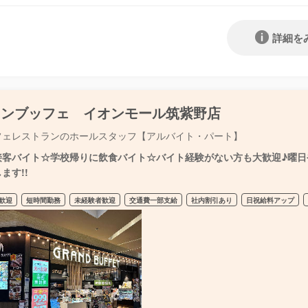
詳細を
ランブッフェ イオンモール筑紫野店
フェレストランのホールスタッフ【アルバイト・パート】
接客バイト☆学校帰りに飲食バイト☆バイト経験がない方も大歓迎♪曜日や
ます!!
歓迎
短時間勤務
未経験者歓迎
交通費一部支給
社内割引あり
日祝給料アップ