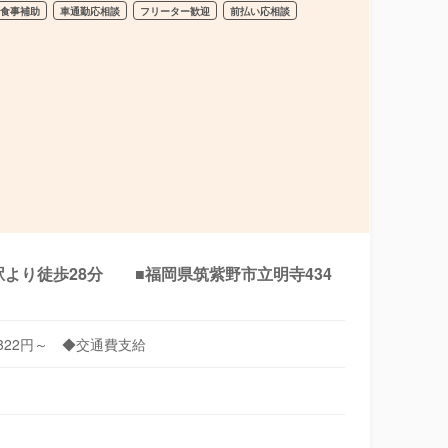
食事補助
車通勤応相談
フリーター歓迎
前払い応相談
駅より徒歩28分 ■福岡県筑紫野市立明寺434
1322円～ ◆交通費支給