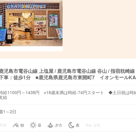
鹿児島市電谷山線 上塩屋 / 鹿児島市電谷山線 谷山 / 指宿枕
下車：徒歩1分 ■鹿児島県鹿児島市東開町7 イオンモールKAGOS
時給1100円～1438円 ※18歳未満は時給-74円スタート ◆土日祝は時
支給
週1～2日
早朝
朝
昼
夕方
夜
深夜