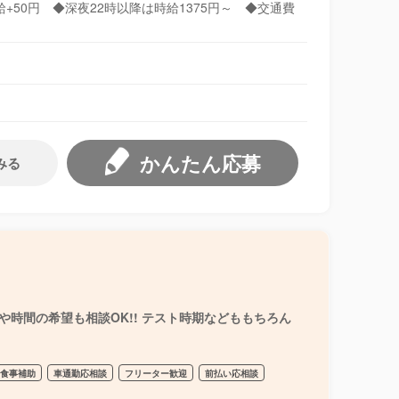
給+50円 ◆深夜22時以降は時給1375円～ ◆交通費
かんたん応募
みる
時間の希望も相談OK!! テスト時期などももちろん
食事補助
車通勤応相談
フリーター歓迎
前払い応相談