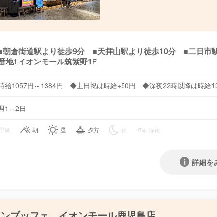
■朝倉街道駅より徒歩9分 ■天拝山駅より徒歩10分 ■二日市
番地1イオンモール筑紫野1F
時給1057円～1384円 ◆土日祝は時給+50円 ◆深夜22時以降は時給
週1～2日
早朝
朝
昼
夕方
夜
深夜
詳細を
ランブッフェ イオンモール鹿児島店