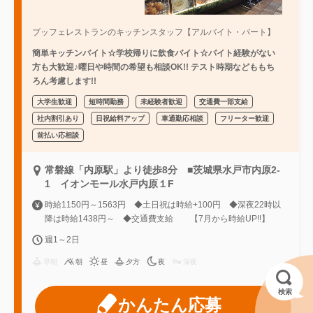
ブッフェレストランのキッチンスタッフ【アルバイト・パート】
簡単キッチンバイト☆学校帰りに飲食バイト☆バイト経験がない
方も大歓迎♪曜日や時間の希望も相談OK!! テスト時期などももち
ろん考慮します!!
大学生歓迎
短時間勤務
未経験者歓迎
交通費一部支給
社内割引あり
日祝給料アップ
車通勤応相談
フリーター歓迎
前払い応相談
常磐線「内原駅」より徒歩8分 ■茨城県水戸市内原2-
1 イオンモール水戸内原１F
時給1150円～1563円 ◆土日祝は時給+100円 ◆深夜22時以
降は時給1438円～ ◆交通費支給 【7月から時給UP!!】
週1～2日
早朝
朝
昼
夕方
夜
深夜
検索
かんたん応募