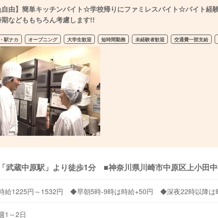
色自由】簡単キッチンバイト☆学校帰りにファミレスバイト☆バイト経験が
時期などももちろん考慮します!!
・駅ナカ
オープニング
大学生歓迎
短時間勤務
未経験者歓迎
交通費一部支給
「武蔵中原駅」より徒歩1分 ■神奈川県川崎市中原区上小田中6丁
時給1225円～1532円 ◆早朝5時-9時は時給+50円 ◆深夜22時以降
週1～2日