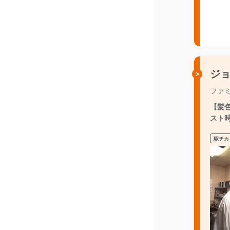
ジ
ファ
【髪
スト
駅チカ