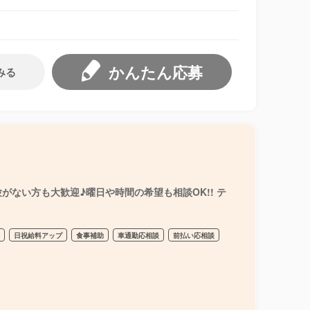
かんたん応募
みる
ない方も大歓迎♪曜日や時間の希望も相談OK!! テ
給
日祝給料アップ
食事補助
車通勤応相談
前払い応相談