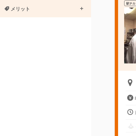
駅チカ
メリット