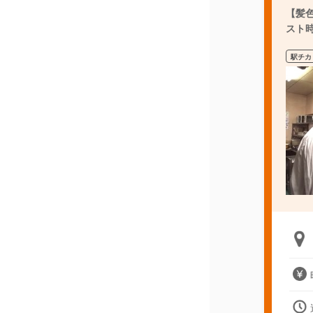
【髪
スト
駅チカ