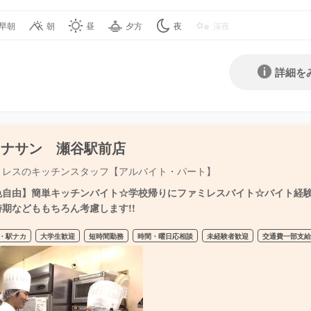
早朝
朝
昼
夕方
夜
深夜
詳細を
ョナサン 瀬谷駅前店
ミレスのキッチンスタッフ【アルバイト・パート】
色自由】簡単キッチンバイト☆学校帰りにファミレスバイト☆バイト経験が
時期などももちろん考慮します!!
・駅ナカ
大学生歓迎
短時間勤務
時間・曜日応相談
未経験者歓迎
交通費一部支