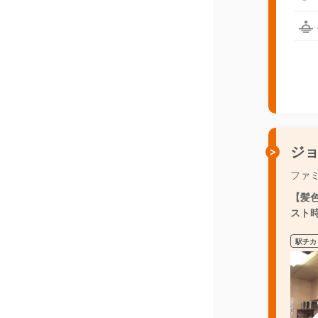
ジ
ファ
【髪
スト
駅チカ