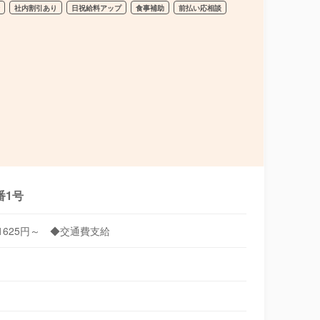
給
社内割引あり
日祝給料アップ
食事補助
前払い応相談
番1号
1625円～ ◆交通費支給