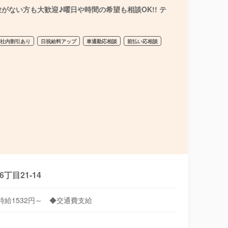
ない方も大歓迎♪曜日や時間の希望も相談OK!! テ
社内割引あり
日祝給料アップ
車通勤応相談
前払い応相談
目21-14
は時給1532円～ ◆交通費支給