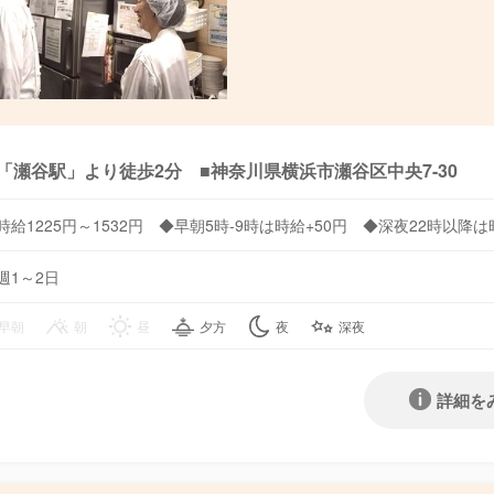
「瀬谷駅」より徒歩2分 ■神奈川県横浜市瀬谷区中央7-30
時給1225円～1532円 ◆早朝5時-9時は時給+50円 ◆深夜22時以降
週1～2日
早朝
朝
昼
夕方
夜
深夜
詳細を