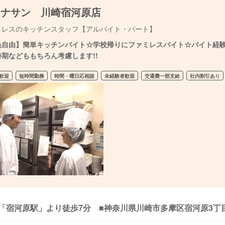
ョナサン 川崎宿河原店
ミレスのキッチンスタッフ【アルバイト・パート】
色自由】簡単キッチンバイト☆学校帰りにファミレスバイト☆バイト経験が
時期などももちろん考慮します!!
歓迎
短時間勤務
時間・曜日応相談
未経験者歓迎
交通費一部支給
社内割引あり
「宿河原駅」より徒歩7分 ■神奈川県川崎市多摩区宿河原3丁目1