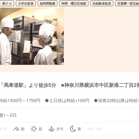
・駅ナカ
大学生歓迎
短時間勤務
時間・曜日応相談
未経験者歓迎
交通費一部支
「馬車道駅」より徒歩5分 ■神奈川県横浜市中区新港二丁目2
時給1300円～1750円 ◆土日祝は時給+100円 ◆深夜22時以降は時給
週1～2日
早朝
朝
昼
夕方
夜
深夜