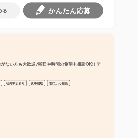
かんたん応募
みる
ない方も大歓迎♪曜日や時間の希望も相談OK!! テ
給
社内割引あり
食事補助
前払い応相談