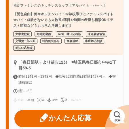
和食ファミレスのキッチンスタッフ【アルバイト・パート】
【髪色自由】簡単キッチンバイト☆学校帰りにファミレスバイト
☆バイト経験がない方も大歓迎♪曜日や時間の希望も相談OK!! テ
スト時期などももちろん考慮します!!
大学生歓迎
短時間勤務
時間・曜日応相談
未経験者歓迎
交通費一部支給
社内割引あり
食事補助
車通勤応相談
前払い応相談
「春日部駅」より徒歩12分 ■埼玉県春日部市中央1丁
目59-5
時給1141円～1348円 ◆深夜22時以降は時給1427円～ ◆交
通費支給
週1～2日
早朝
朝
昼
夕方
夜
深夜
かんたん応募
検索